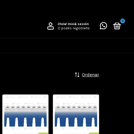
0
¡Hola!
Iniciá sesión
O podés registrarte
Ordenar